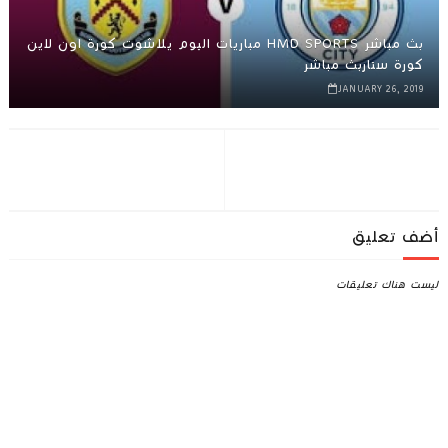
بث مباشر HMD SPORTS مباريات اليوم يلاشوت كورة اون لاين
كورة ستاربث مباشر
JANUARY 26, 2019
أضف تعليق
ليست هناك تعليقات