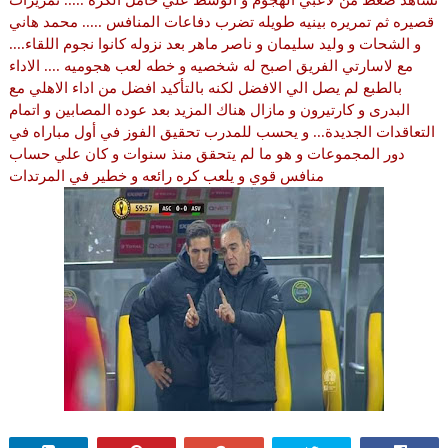
نشاهد ضغط من لاعبي الهجوم و الوسط علي حامل الكره ..... تمريرات
قصيره ثم تمريره بينيه طويله تضرب دفاعات المنافس ..... محمد هاني
و الشحات و وليد سليمان و ناصر ماهر بعد نزوله كانوا نجوم اللقاء....
مع لاسارتي الفريق اصبح له شخصيه و خطه لعب هجوميه .... الاداء
بالطبع لم يصل الي الافضل لكنه بالتأكيد افضل من اداء الاهلي مع
البدرى و كارتيرون و مازال هناك المزيد بعد عوده المصابين و اتمام
التعاقدات الجديدة... و يحسب للمدرب تحقيق الفوز في أول مباراه في
دور المجموعات و هو ما لم يتحقق منذ سنوات و كان علي حساب
منافس قوي و يلعب كره رائعه و خطير في المرتدات