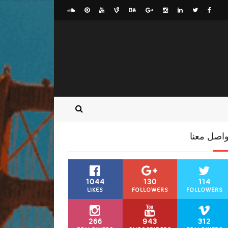
واصل معنا
1044
130
114
LIKES
FOLLOWERS
FOLLOWERS
266
943
312