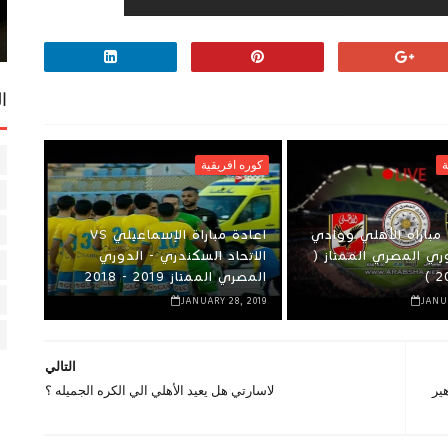
ا
ة
كوره افريقية
مباراه الأهلي ووادي
اعادة مباراة الإسماعيلي VS
ري المصري الممتاز (
الاتحاد السكندري - الدوري
المصري الممتاز 2019 - 2018
JANUARY 28, 2019
JANU
التالي
ير
لاسارتي هل يعيد الأهلي الي الكره الجميله ؟