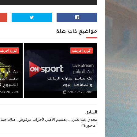
مواضيع ذات صلة
كوره افريقية
كوره افريقي
بث مباشر 
بث مباشر مباراة الزمالك
دجلة الدو
والمقاصة اليوم
الاسبوع 20 )
ARY 28, 2019
JANUARY 29, 2019
السابق
مجدي عبدالغني:... تقسيم الأهلي لأحزاب مرفوض.. هناك جماه
"مأجورة"..